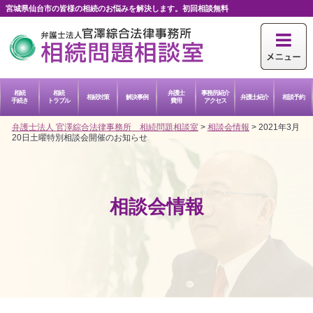
宮城県仙台市の皆様の相続のお悩みを解決します。初回相談無料
相続
相続
弁護士
事務所紹介
相続対策
解決事例
弁護士紹介
相談予約
手続き
トラブル
費用
アクセス
弁護士法人 官澤綜合法律事務所 相続問題相談室
>
相談会情報
>
2021年3月
20日土曜特別相談会開催のお知らせ
相談会情報