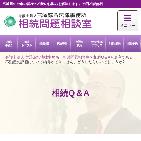
宮城県仙台市の皆様の相続のお悩みを解決します。初回相談無料
相続
相続
弁護士
事務所紹介
相続対策
解決事例
弁護士紹介
相談予約
手続き
トラブル
費用
アクセス
弁護士法人 官澤綜合法律事務所 相続問題相談室
>
相続Q＆A
>
遺産である
不動産の評価について納得ができません。どうしたらいいでしょうか?
相続Q＆A