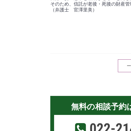
そのため、信託が老後・死後の財産管
（弁護士 官澤里美）
一
無料の相談予約
022-21