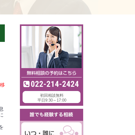
022-214-2424
に移
初回相談無料
平日9:30～17:00
息
に
を