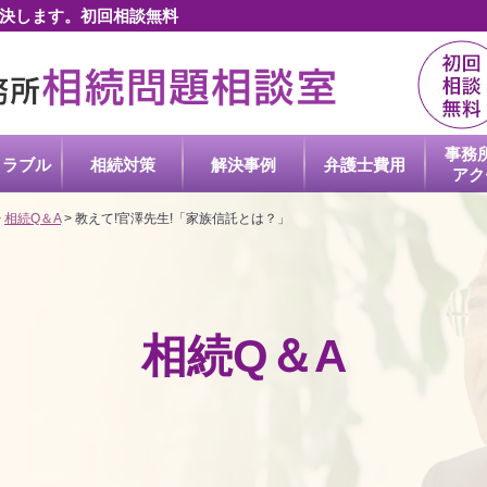
決します。初回相談無料
事務
トラブル
相続対策
解決事例
弁護士
費用
アク
>
相続Q＆A
>
教えて!官澤先生!「家族信託とは？」
相続Q＆A