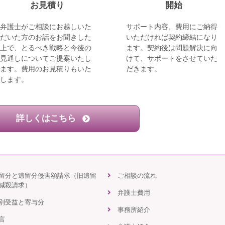
お見積り
開始
弁護士がご相談にお越しいた
サポート内容、費用にご納得
だいた方のお話をお聞きした
いただければ契約締結になり
上で、とるべき戦略と今後の
ます。契約後は問題解決に向
見通しについてご提案いたし
けて、サポートをさせていた
ます。費用のお見積りもいた
だきます。
します。
詳しくはこちら
留分と遺留分侵害額請求（旧遺留
ご相談の流れ
減殺請求）
弁護士費用
別受益と寄与分
事務所紹介
言