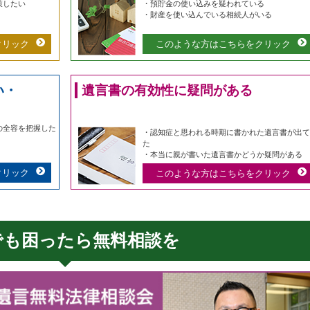
策したい
・預貯金の使い込みを疑われている
・財産を使い込んでいる相続人がいる
クリック
このような方はこちらをクリック
い・
遺言書の有効性に疑問がある
の全容を把握した
・認知症と思われる時期に書かれた遺言書が出て
た
・本当に親が書いた遺言書かどうか疑問がある
クリック
このような方はこちらをクリック
でも困ったら無料相談を